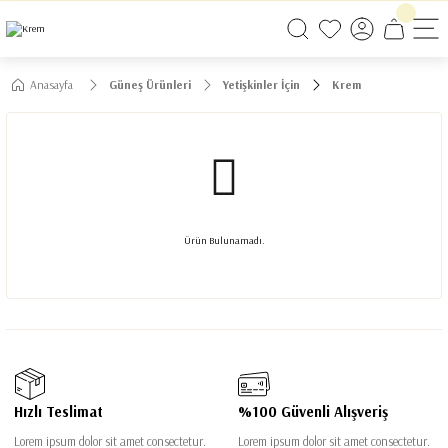
750 TL VE ÜZERİ ALIŞVERİŞLERİNİZDE KARGO BEDAVA!
750 TL VE ÜZERİ ALIŞVERİŞLERİNİZDE KARGO BEDAVA! #2
750 TL VE ÜZERİ ALIŞVERİŞLERİNİZDE KARGO BEDAVA! #3
Anasayfa
Güneş Ürünleri
Yetişkinler İçin
Krem
Ürün Bulunamadı.
Hızlı Teslimat
%100 Güvenli Alışveriş
Lorem ipsum dolor sit amet consectetur.
Lorem ipsum dolor sit amet consectetur.