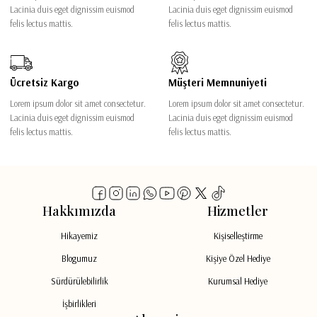
Lacinia duis eget dignissim euismod
Lacinia duis eget dignissim euismod
felis lectus mattis.
felis lectus mattis.
Ücretsiz Kargo
Müşteri Memnuniyeti
Lorem ipsum dolor sit amet consectetur.
Lorem ipsum dolor sit amet consectetur.
Lacinia duis eget dignissim euismod
Lacinia duis eget dignissim euismod
felis lectus mattis.
felis lectus mattis.
Hakkımızda
Hizmetler
Hikayemiz
Kişiselleştirme
Blogumuz
Kişiye Özel Hediye
Sürdürülebilirlik
Kurumsal Hediye
İşbirlikleri