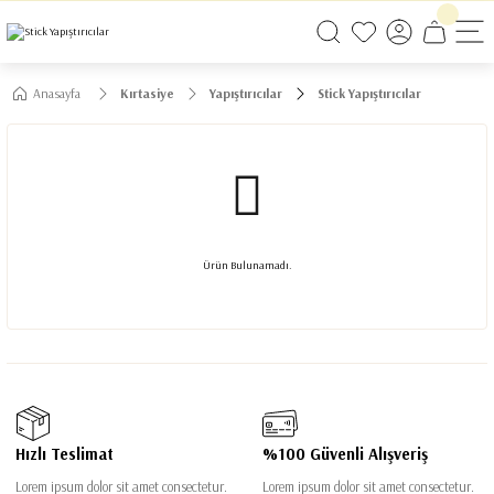
750 TL VE ÜZERİ ALIŞVERİŞLERİNİZDE KARGO BEDAVA!
750 TL VE ÜZERİ ALIŞVERİŞLERİNİZDE KARGO BEDAVA! #2
750 TL VE ÜZERİ ALIŞVERİŞLERİNİZDE KARGO BEDAVA! #3
Anasayfa
Kırtasiye
Yapıştırıcılar
Stick Yapıştırıcılar
Ürün Bulunamadı.
Hızlı Teslimat
%100 Güvenli Alışveriş
Lorem ipsum dolor sit amet consectetur.
Lorem ipsum dolor sit amet consectetur.