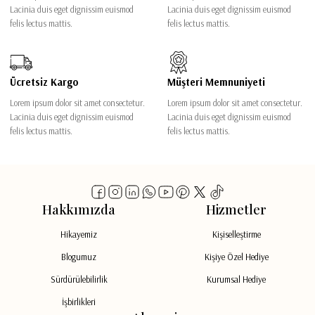
Lacinia duis eget dignissim euismod
Lacinia duis eget dignissim euismod
felis lectus mattis.
felis lectus mattis.
Ücretsiz Kargo
Müşteri Memnuniyeti
Lorem ipsum dolor sit amet consectetur.
Lorem ipsum dolor sit amet consectetur.
Lacinia duis eget dignissim euismod
Lacinia duis eget dignissim euismod
felis lectus mattis.
felis lectus mattis.
Hakkımızda
Hizmetler
Hikayemiz
Kişiselleştirme
Blogumuz
Kişiye Özel Hediye
Sürdürülebilirlik
Kurumsal Hediye
İşbirlikleri