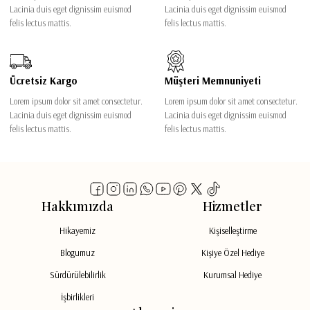
Lacinia duis eget dignissim euismod
Lacinia duis eget dignissim euismod
felis lectus mattis.
felis lectus mattis.
Ücretsiz Kargo
Müşteri Memnuniyeti
Lorem ipsum dolor sit amet consectetur.
Lorem ipsum dolor sit amet consectetur.
Lacinia duis eget dignissim euismod
Lacinia duis eget dignissim euismod
felis lectus mattis.
felis lectus mattis.
Hakkımızda
Hizmetler
Hikayemiz
Kişiselleştirme
Blogumuz
Kişiye Özel Hediye
Sürdürülebilirlik
Kurumsal Hediye
İşbirlikleri