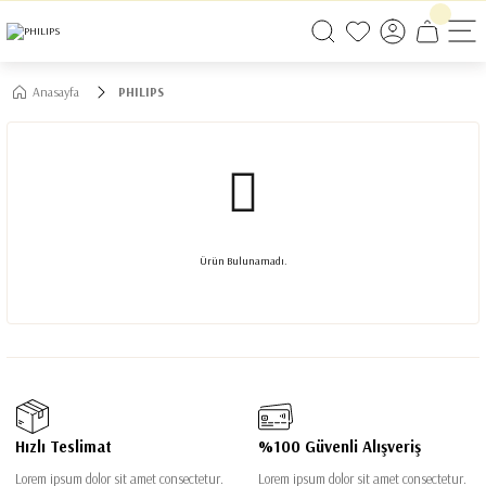
750 TL VE ÜZERİ ALIŞVERİŞLERİNİZDE KARGO BEDAVA!
750 TL VE ÜZERİ ALIŞVERİŞLERİNİZDE KARGO BEDAVA! #2
750 TL VE ÜZERİ ALIŞVERİŞLERİNİZDE KARGO BEDAVA! #3
Anasayfa
PHILIPS
Ürün Bulunamadı.
Hızlı Teslimat
%100 Güvenli Alışveriş
Lorem ipsum dolor sit amet consectetur.
Lorem ipsum dolor sit amet consectetur.